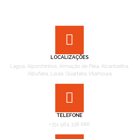
LOCALIZAÇÕES
Lagoa, Alporchinhos, Armação de Pêra, Alcantarilha,
Albufeira, Loulé, Quarteira, Vilamoura
TELEFONE
+351 964 338 686