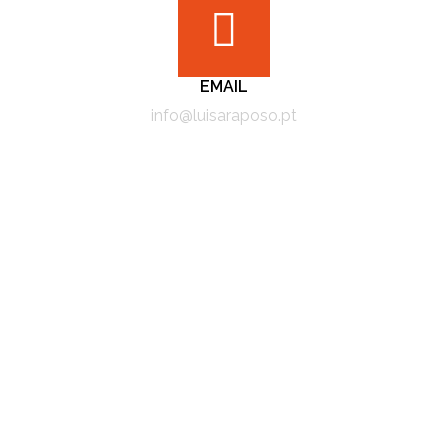
EMAIL
info@luisaraposo.pt