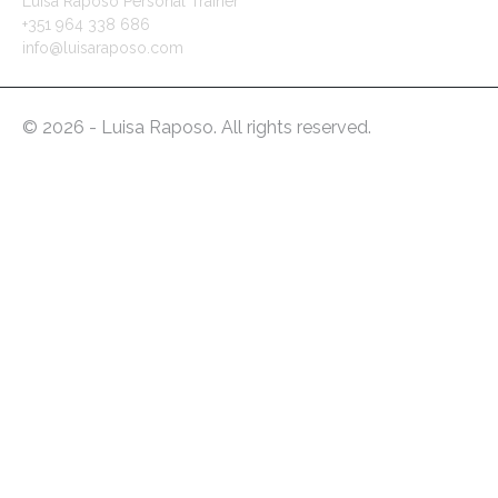
Luísa Raposo Personal Trainer
+351 964 338 686
info@luisaraposo.com
© 2026 - Luisa Raposo. All rights reserved.