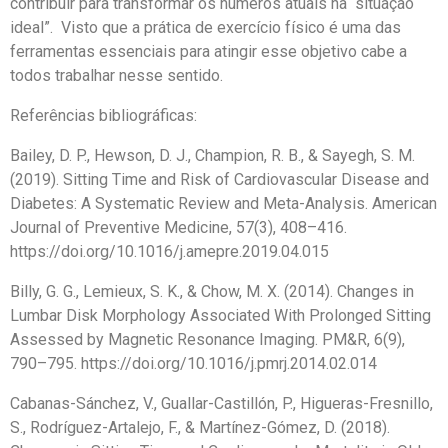
contribuir para transformar os números atuais na “situação
ideal”. Visto que a prática de exercício físico é uma das
ferramentas essenciais para atingir esse objetivo cabe a
todos trabalhar nesse sentido.
Referências bibliográficas:
Bailey, D. P., Hewson, D. J., Champion, R. B., & Sayegh, S. M.
(2019). Sitting Time and Risk of Cardiovascular Disease and
Diabetes: A Systematic Review and Meta-Analysis. American
Journal of Preventive Medicine, 57(3), 408–416.
https://doi.org/10.1016/j.amepre.2019.04.015
Billy, G. G., Lemieux, S. K., & Chow, M. X. (2014). Changes in
Lumbar Disk Morphology Associated With Prolonged Sitting
Assessed by Magnetic Resonance Imaging. PM&R, 6(9),
790–795. https://doi.org/10.1016/j.pmrj.2014.02.014
Cabanas-Sánchez, V., Guallar-Castillón, P., Higueras-Fresnillo,
S., Rodríguez-Artalejo, F., & Martínez-Gómez, D. (2018).