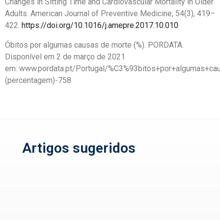
Changes in Sitting Time and Cardiovascular Mortality in Older
Adults. American Journal of Preventive Medicine, 54(3), 419–
422.
https://doi.org/10.1016/j.amepre.2017.10.010
Óbitos por algumas causas de morte (%). PORDATA.
Disponível em 2 de março de 2021
em:
www.pordata.pt/Portugal/%C3%93bitos+por+algumas+ca
(percentagem)-758
Artigos sugeridos