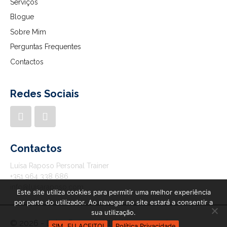
Serviços
Blogue
Sobre Mim
Perguntas Frequentes
Contactos
Redes Sociais
Contactos
Luísa Raposo Personal Trainer
+351 964 338 686
info@luisaraposo.com
Este site utiliza cookies para permitir uma melhor experiência
por parte do utilizador. Ao navegar no site estará a consentir a
sua utilização.
© 2026 - Luisa Raposo. All rights reserved.
SIM, EU ACEITO!
Política Privacidade