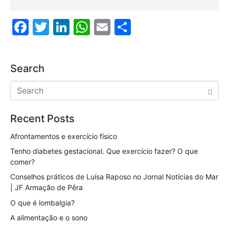
F
T
Li
W
E
S
a
w
n
h
m
h
c
itt
k
at
ai
ar
Search
e
er
e
s
l
e
b
dI
A
o
n
p
Recent Posts
o
p
k
Afrontamentos e exercício físico
Tenho diabetes gestacional. Que exercício fazer? O que
comer?
Conselhos práticos de Luísa Raposo no Jornal Notícias do Mar
| JF Armação de Pêra
O que é lombalgia?
A alimentação e o sono