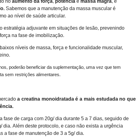
udo no
aumento da força
,
potência
e
massa magra
, e
o.
Sabemos que a manutenção da massa muscular é
omo ao nível de saúde articular.
mo estratégia adjuvante em situações de lesão, prevenindo
orça na fase de imobilização.
 baixos níveis de massa, força e funcionalidade muscular,
eino.
anos, poderão beneficiar da suplementação, uma vez que tem
a sem restrições alimentares.
 mercado
a creatina monoidratada é a mais estudada no que
iência.
a fase de carga com 20g/ dia durante 5 a 7 dias, seguido de
/ dia.
Além deste protocolo, e caso não exista a urgência
as a fase de manutenção de 3 a 5g/ dia.