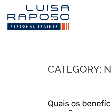
ook
n
CATEGORY:
N
App
Quais os benefíc