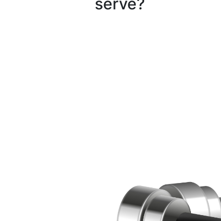
serve?