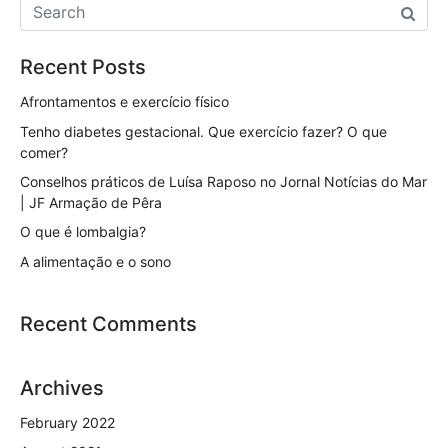
b
dI
A
o
n
p
Recent Posts
o
p
k
Afrontamentos e exercício físico
Tenho diabetes gestacional. Que exercício fazer? O que
comer?
Conselhos práticos de Luísa Raposo no Jornal Notícias do Mar
| JF Armação de Pêra
O que é lombalgia?
A alimentação e o sono
Recent Comments
Archives
February 2022