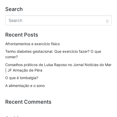
c
itt
k
at
ai
ar
Search
e
er
e
s
l
e
b
dI
A
o
n
p
Recent Posts
o
p
k
Afrontamentos e exercício físico
Tenho diabetes gestacional. Que exercício fazer? O que
comer?
Conselhos práticos de Luísa Raposo no Jornal Notícias do Mar
| JF Armação de Pêra
O que é lombalgia?
A alimentação e o sono
Recent Comments